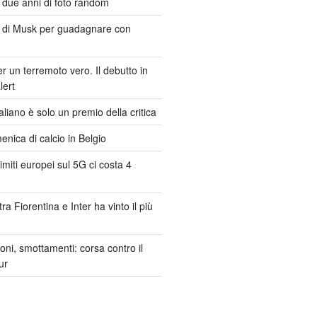
 due anni di foto random
di Musk per guadagnare con
er un terremoto vero. Il debutto in
lert
Italiano è solo un premio della critica
nica di calcio in Belgio
imiti europei sul 5G ci costa 4
tra Fiorentina e Inter ha vinto il più
ioni, smottamenti: corsa contro il
ur