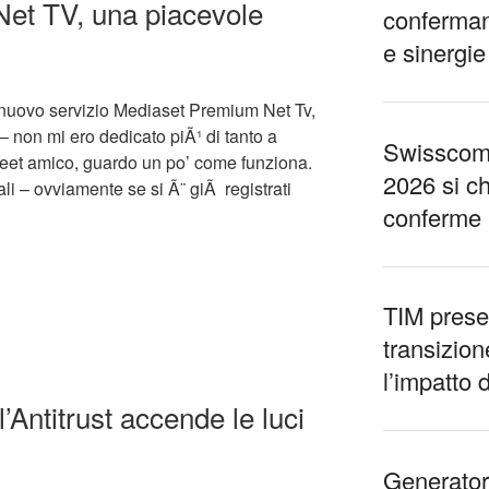
et TV, una piacevole
confermano
e sinergie
l nuovo servizio Mediaset Premium Net Tv,
– non mi ero dedicato piÃ¹ di tanto a
Swisscom,
tweet amico, guardo un po’ come funziona.
2026 si c
li – ovviamente se si Ã¨ giÃ registrati
conferme
TIM presen
transizion
l’impatto 
Antitrust accende le luci
Generatori