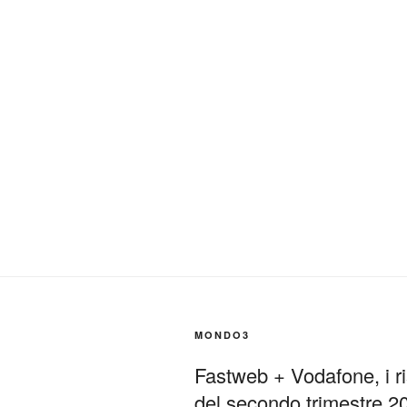
MONDO3
Fastweb + Vodafone, i ris
del secondo trimestre 2