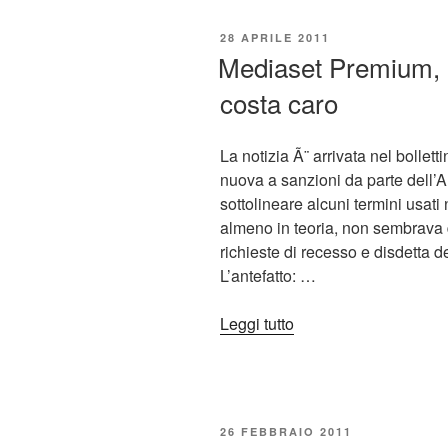
l’offerta
ad
PUBBLICATO
28 APRILE 2011
personam
IL
Mediaset Premium, l
per
costa caro
il
secondo
abbonamento”
La notizia Ã¨ arrivata nel bollett
nuova a sanzioni da parte dell’Au
sottolineare alcuni termini usat
almeno in teoria, non sembrava d
richieste di recesso e disdetta d
L’antefatto: …
“Mediaset
Leggi tutto
Premium,
la
(mancata)
disdetta
PUBBLICATO
26 FEBBRAIO 2011
costa
IL