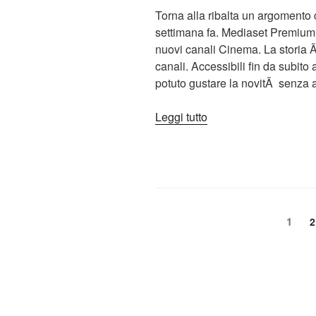
Torna alla ribalta un argomento 
settimana fa. Mediaset Premium 
nuovi canali Cinema. La storia Ã
canali. Accessibili fin da subito 
potuto gustare la novitÃ senza 
“Mediaset
Leggi tutto
Premium,
l’Antitrust
accende
le
luci
Paginazione
sul
Pagin
1
P
2
Cinema”
degli
articoli