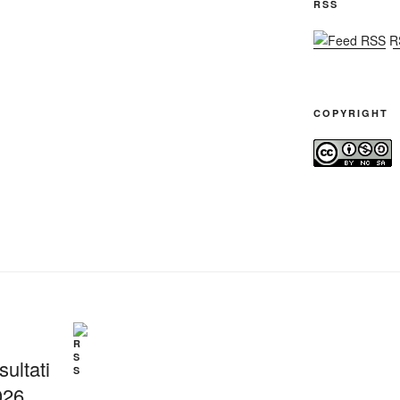
RSS
RS
COPYRIGHT
ultati
026