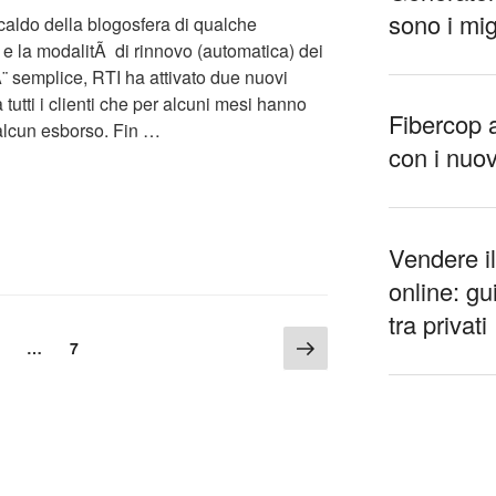
sono i mig
caldo della blogosfera di qualche
e la modalitÃ di rinnovo (automatica) dei
¨ semplice, RTI ha attivato due nuovi
a tutti i clienti che per alcuni mesi hanno
Fibercop av
alcun esborso. Fin …
con i nuov
Vendere i
online: gu
tra privati
Pagina
a
agina
Pagina
…
7
successiva