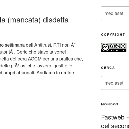
Cerca:
a (mancata) disdetta
COPYRIGHT
ino settimana dell’Antitrust, RTI non Ã¨
toritÃ . Certo che stavolta vorrei
i nella delibera AGCM per una pratica che,
elle piÃ¹ ostiche: ovvero, gestire le
CERCA
ei propri abbonati. Andiamo in ordine.
Cerca:
MONDO3
Fastweb + 
del secon