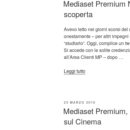
Mediaset Premium N
caro”
scoperta
Avevo letto nei giorni scorsi de
onestamente – per altri impegni 
“studiarlo”. Oggi, complice un 
Si accede con le solite credenzia
all’Area Clienti MP – dopo …
“Mediaset
Leggi tutto
Premium
Net
TV,
una
PUBBLICATO
23 MARZO 2010
piacevole
IL
Mediaset Premium, l’
scoperta”
sul Cinema