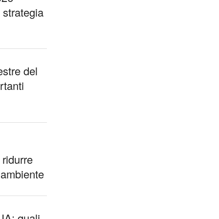
 strategia
stre del
rtanti
 ridurre
l’ambiente
IA: quali