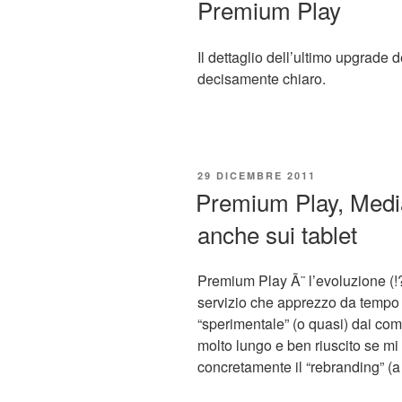
Premium Play
Il dettaglio dell’ultimo upgrade
decisamente chiaro.
PUBBLICATO
29 DICEMBRE 2011
IL
Premium Play, Media
anche sui tablet
Premium Play Ã¨ l’evoluzione (!
servizio che apprezzo da tempo
“sperimentale” (o quasi) dai c
molto lungo e ben riuscito se mi
concretamente il “rebranding” (a