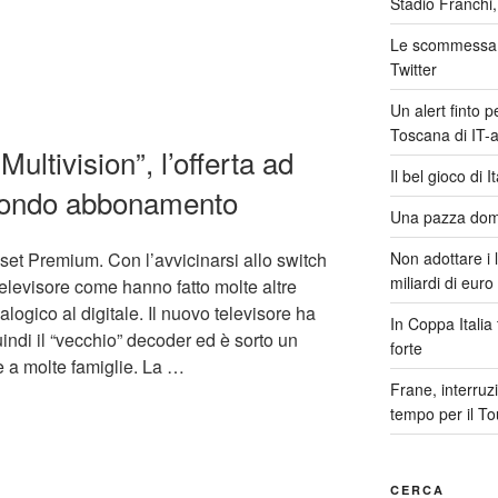
Stadio Franchi,
Le scommessa 
Twitter
Un alert finto p
Toscana di IT-a
ltivision”, l’offerta ad
Il bel gioco di 
condo abbonamento
Una pazza dome
Non adottare i l
aset Premium. Con l’avvicinarsi allo switch
miliardi di euro
elevisore come hanno fatto molte altre
alogico al digitale. Il nuovo televisore ha
In Coppa Italia 
uindi il “vecchio” decoder ed è sorto un
forte
a molte famiglie. La …
Frane, interruz
tempo per il To
CERCA