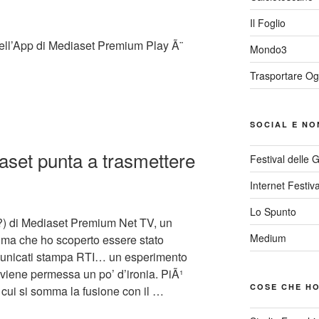
Il Foglio
 dell’App di Mediaset Premium Play Ã¨
Mondo3
Trasportare Og
SOCIAL E NO
set punta a trasmettere
Festival delle 
Internet Festiva
Lo Spunto
?) di Mediaset Premium Net TV, un
Medium
 ma che ho scoperto essere stato
omunicati stampa RTI… un esperimento
 viene permessa un po’ d’ironia. PiÃ¹
COSE CHE HO
 cui si somma la fusione con il …