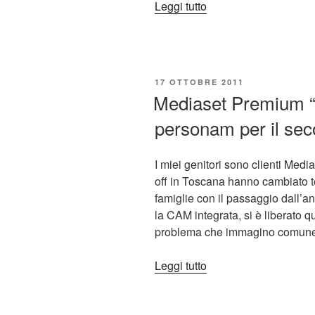
“Premium
Leggi tutto
Play,
Mediaset
punta
a
PUBBLICATO
17 OTTOBRE 2011
trasmettere
IL
Mediaset Premium “Mu
anche
personam per il se
sui
tablet”
I miei genitori sono clienti Medi
off in Toscana hanno cambiato t
famiglie con il passaggio dall’an
la CAM integrata, si è liberato q
problema che immagino comune 
“Mediaset
Leggi tutto
Premium
“Multivision”,