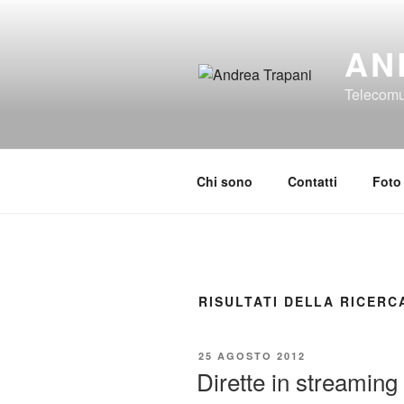
Salta
al
AN
contenuto
Telecomun
Chi sono
Contatti
Foto
RISULTATI DELLA RICERC
PUBBLICATO
25 AGOSTO 2012
IL
Dirette in streaming